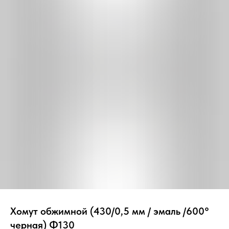
Вер
Хомут обжимной (430/0,5 мм / эмаль /600°
черная) Ф130