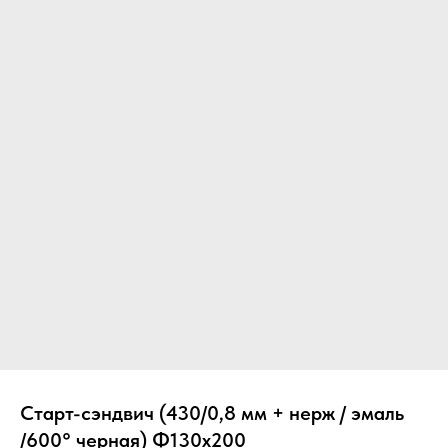
Вер
Старт-сэндвич (430/0,8 мм + нерж / эмаль
/600° черная) Ф130х200