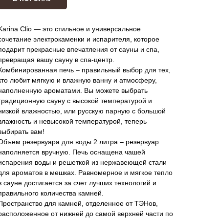
Karina Clio — это стильное и универсальное
сочетание электрокаменки и испарителя, которое
подарит прекрасные впечатления от сауны и спа,
превращая вашу сауну в спа-центр.
Комбинированная печь – правильный выбор для тех,
кто любит мягкую и влажную ванну и атмосферу,
наполненную ароматами. Вы можете выбрать
традиционную сауну c высокой температурой и
низкой влажностью, или русскую парную с большой
влажность и невысокой температурой, теперь
выбирать вам!
Объем резервуара для воды 2 литра – резервуар
наполняется вручную. Печь оснащена чашей
испарения воды и решеткой из нержавеющей стали
для ароматов в мешках. Равномерное и мягкое тепло
в сауне достигается за счет лучших технологий и
правильного количества камней.
Пространство для камней, отделенное от ТЭНов,
расположенное от нижней до самой верхней части по