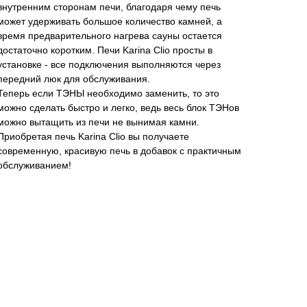
внутренним сторонам печи, благодаря чему печь
может удерживать большое количество камней, а
время предварительного нагрева сауны остается
достаточно коротким. Печи Karina Clio просты в
установке - все подключения выполняются через
передний люк для обслуживания.
Теперь если ТЭНЫ необходимо заменить, то это
можно сделать быстро и легко, ведь весь блок ТЭНов
можно вытащить из печи не вынимая камни.
Приобретая печь Karina Clio вы получаете
современную, красивую печь в добавок с практичным
обслуживанием!