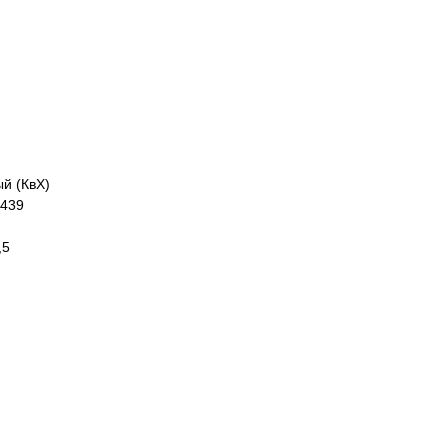
й (КвХ)
 439
,5