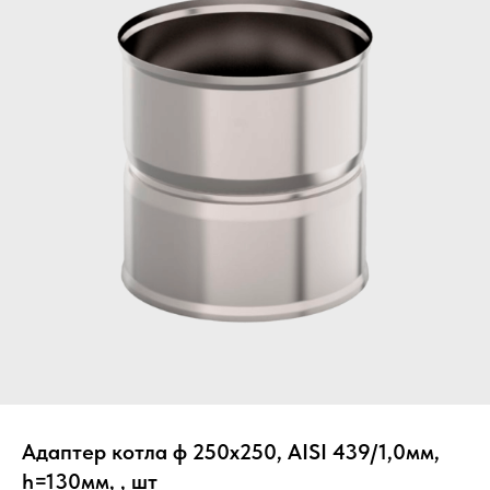
Вер
Адаптер котла ф 250х250, AISI 439/1,0мм,
h=130мм, , шт