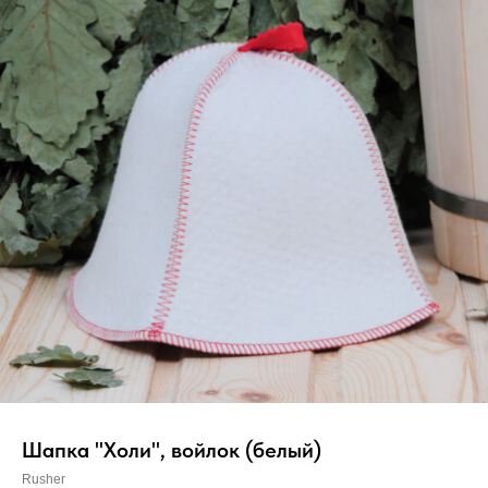
Вер
Шапка "Холи", войлок (белый)
Rusher